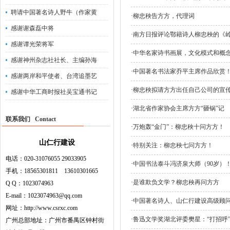
聘请中国著名诗人野牛（作家黄
·
柳忠秧告方方，代理词
感谢谢森磊中将
·
南方日报评论鄂籍诗人柳忠秧的《
感谢谭光荣将军
·
中华名家诗书画展，文化模式和概
感谢神州杂志社社长、主编孙海
·
中国著名书法家乔平主席作品欣赏
感谢两岸和平使者、台湾追墨艺
·
柳忠秧拟请方方出任自己公司的宣
感谢中华工商时报社吴宝通书记
·
湖北省作家协会主席方方“砸锅”记
联系我们 Contact
·
万炮轰“金门”：柳忠秧十问方方！
山仁行建设
·
特别关注：柳忠秧七问方方！
电话：020-31076055 29033905
·
中国书法泰斗冯济泉大师（90岁）
手机：18565301811 13610301665
·
是谁欺负文学？柳忠秧再问方方
Q Q：1023074963
E-mail：1023074963@qq.com
·
中国著名诗人、山仁行建设高级顾
网址：http://www.csrxc.com
·
鲁迅文学奖湖北评委樊星：“打招呼
广州总部地址：广州市番禺区钟村街