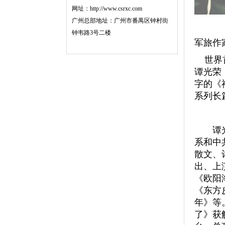
网址：http://www.csrxc.com
广州总部地址：广州市番禺区钟村街
钟韦路3号二楼
军旅作
世界首
谭光荣
字的《
系列长
谭光荣
系和中
散文、
出、上
《欧阳
《东方
年》等
了》获