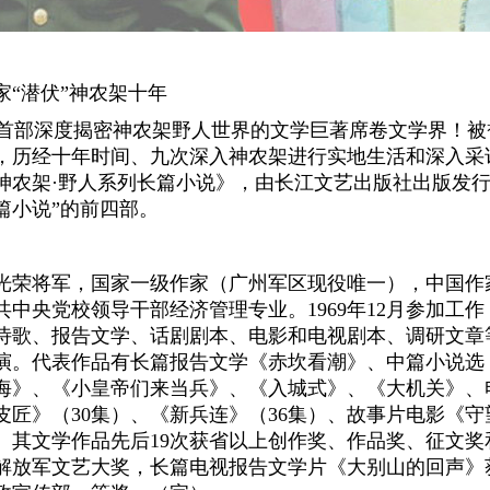
家“潜伏”神农架十年
部深度揭密神农架野人世界的文学巨著席卷文学界！被誉
，历经十年时间、九次深入神农架进行实地生活和深入采访
神农架·野人系列长篇小说》，由长江文艺出版社出版发行
篇小说”的前四部。
将军，国家一级作家（广州军区现役唯一），中国作
共中央党校领导干部经济管理专业。1969年12月参加工作，
诗歌、报告文学、话剧剧本、电影和电视剧本、调研文章等
演。代表作品有长篇报告文学《赤坎看潮》、中篇小说选
海》、《小皇帝们来当兵》、《入城式》、《大机关》、
皮匠》（30集）、《新兵连》（36集）、故事片电影《
。其文学作品先后19次获省以上创作奖、作品奖、征文奖
解放军文艺大奖，长篇电视报告文学片《大别山的回声》