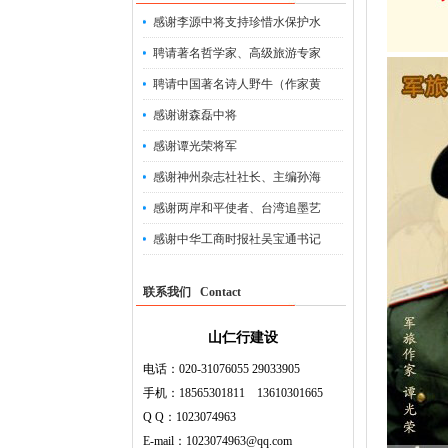
感谢李源中将支持珍惜水保护水
聘请著名哲学家、高级旅游专家
聘请中国著名诗人野牛（作家黄
感谢谢森磊中将
感谢谭光荣将军
感谢神州杂志社社长、主编孙海
感谢两岸和平使者、台湾追墨艺
感谢中华工商时报社吴宝通书记
联系我们 Contact
山仁行建设
电话：020-31076055 29033905
手机：18565301811 13610301665
Q Q：1023074963
E-mail：1023074963@qq.com