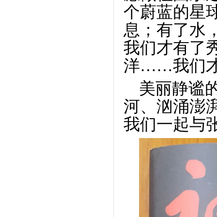
个蔚蓝的星
息；有了水
我们才有了
洋……我们
美丽静谧
河、汹涌澎
我们一起与