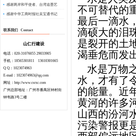
感谢两岸和平使者、台湾追墨艺
不可替代的
感谢中华工商时报社吴宝通书记
最后一滴水
滴硕大的泪
联系我们 Contact
是裂开的土
山仁行建设
渴垂危而发
电话：020-31076055 29033905
手机：18565301811 13610301665
水是万物
Q Q：1023074963
E-mail：1023074963@qq.com
水，才有了
网址：http://www.csrxc.com
的能量。近
广州总部地址：广州市番禺区钟村街
钟韦路3号二楼
黄河的许多
山西的汾河
污染警报更