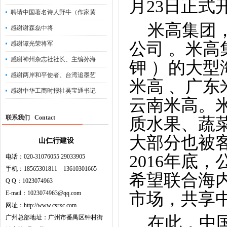
月23日正式
聘请中国著名诗人野牛（作家黄
米高集团，
感谢谢森磊中将
公司 。米高
感谢谭光荣将军
感谢神州杂志社社长、主编孙海
钾 ）的大
感谢两岸和平使者、台湾追墨艺
米高 、广东
感谢中华工商时报社吴宝通书记
云南米高。
联系我们 Contact
质水果、蔬
大部分也被
山仁行建设
2016年底
电话：020-31076055 29033905
手机：18565301811 13610301665
希望联合海
Q Q：1023074963
E-mail：1023074963@qq.com
市场，共享
网址：http://www.csrxc.com
在此，中国
广州总部地址：广州市番禺区钟村街