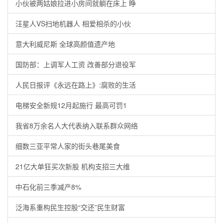
小伙被两姑娘拉进小房间就躺在床上 睁
汪星人VS扫地机器人 相爱相杀的小伙
意大利威尼斯 全球高颜值遗产地
国防部：上调军人工资 改善部分退役军
人民日报评《永远在路上》:腐败的生活
电梯安全新规12月起施行 最高可罚1
我省8万余名人大代表纳入联系群众网络
细数三亚平常人家的街头巷尾美食
21亿大单狂买次新股 机构支招三大维
中石化前三季减产8%
泛海系重构民生控股“交还”民生财富