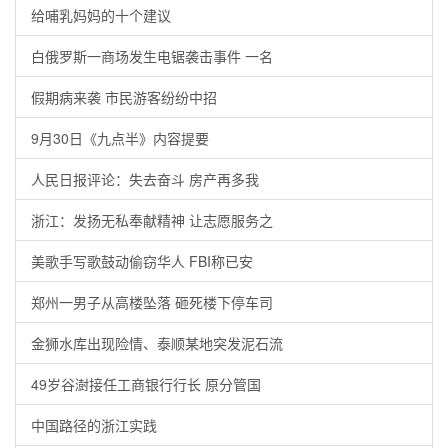
给哺乳妈妈的十个建议
白俄罗斯一商场发生电锯袭击事件 一名
假期病来袭 市民游客纷纷中招
9月30日《九点半》内容提要
人民日报评论：失去奋斗 房产再多我
浙江：发扬无私奉献精神 让志愿服务之
美歌手写歌鼓动偷窃华人 FBI称已安
郑州一男子从高楼坠落 砸死楼下停车司
金狮水库出现险情、泰顺某地突发泥石流
49岁谷澍接任工商银行行长 原分管国
中国路径的浙江实践