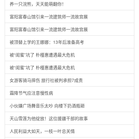
养一只浣熊，天天能萌翻你！
富阳富春山馆引来一流建筑师一流故宫展
富阳富春山馆引来一流建筑师一流故宫展
被顶替上学的王娜娜：13年后准备高考
被“闺蜜”坑了 朴槿惠遭遇最大危机
被“闺蜜”坑了 朴槿惠遭遇最大危机
女游客骑马摔伤 旅行社被判承担7成责
霜降节气应注意慢性病
小伙嫌广场舞音乐太吵 向楼下扔酒瓶砸
天山雪莲为他绽放！这位援疆干部的故事
人民利益大如天，一枝一叶总关情