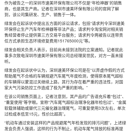
作为被告之一的深圳市速美环保有限公司不仅是“年检神器”的销售
商，也是其生产商。记者在深圳市速美环保有限公司的官网了解
到，该公司集研发、生产、销售于一体。
绿发会在起诉状中提出五方面的诉讼请求，包括“请求判令深圳速美
环保停止生产汽车年检神器等非法产品；请求判令淘宝网对相关销
售经营者停止提供第三方交易平台服务；请求判令两被告以连带责
任方式承担生态环境修复费用151765000元”等。
绿发会相关负责人表示，目前尚未接到法院的立案通知。记者就此
事多次致电深圳市速美环保有限公司总经理吴世民，对方一直未接
听。
绿发会在起诉状中认为，深圳速美环保公司是在“以弄虚作假的方式
帮助尾气不合格的车辆规避汽车尾气年度检测，使得原本尾气超标
的车辆得以蒙混过关继续上路，其行为存在着严重的违法性，对国
家大气污染防控工作造成了极为严重的影响。”
在该公司销售页面上，记者注意到，其产品的广告语充斥着“包过”、
“重复使用”等字眼。宣称“汽车尾气超标治理净化器年检包过”、“金属
软载体辅助或替代三元催化器治理尾气，可重复使用3次左右，单次
过检成本低至15元，性价比超高”。
“机动车通过安装这样的产品规避尾气年检发现的排污问题”，上述绿
发会负责人强调，这样的行为不制止，机动车尾气排放的标准再提