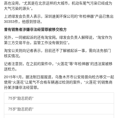
高也没用，“尤其是在北京这样的大城市，机动车尾气污染已经成为
大气污染的源头”。
上述绿发会负责人表示，深圳速美环保公司的“年检神器”产品已售出
30353件，他感到惊讶。
曾有销售者涉嫌非法经营罪被移交检方
另外，一同被起诉的还有淘宝网。绿发会负责人解释说，“淘宝作为
第三方交易平台，监管工作没有做到位”。
淘宝公关则向记者表示，目前还不了解被起诉一事，需向法务部门
核实情况。
记者注意到，在之前的案件中，“火莲花”等“年检神器”的违法案被移
送检方。
2015年1月，据法制日报报道，乌鲁木齐市公安局曾向检方移交一起
使用“火莲花”让尾气不合格车辆通过检测的案件，“火莲花”的销售商
孙某涉嫌非法经营罪。
75岁"励志奶奶"
75岁"励志奶奶"