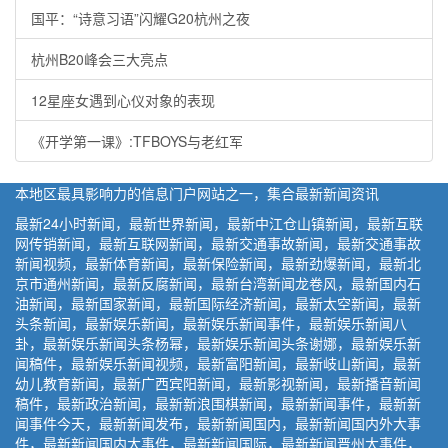
国平：“诗意习语”闪耀G20杭州之夜
杭州B20峰会三大亮点
12星座女遇到心仪对象的表现
《开学第一课》:TFBOYS与老红军
本地区最具影响力的信息门户网站之一，集合最新新闻资讯
最新24小时新闻，最新世界新闻，最新中江仓山镇新闻，最新互联
网传销新闻，最新互联网新闻，最新交通事故新闻，最新交通事故
新闻视频，最新体育新闻，最新保险新闻，最新劲爆新闻，最新北
京市通州新闻，最新反腐新闻，最新台湾新闻龙卷风，最新国内石
油新闻，最新国家新闻，最新国际经济新闻，最新太空新闻，最新
头条新闻，最新娱乐新闻，最新娱乐新闻事件，最新娱乐新闻八
卦，最新娱乐新闻头条杨幂，最新娱乐新闻头条谢娜，最新娱乐新
闻稿件，最新娱乐新闻视频，最新富阳新闻，最新岐山新闻，最新
幼儿教育新闻，最新广西宾阳新闻，最新影视新闻，最新播音新闻
稿件，最新政治新闻，最新新浪围棋新闻，最新新闻事件，最新新
闻事件今天，最新新闻发布，最新新闻国内，最新新闻国内外大事
件，最新新闻国内大事件，最新新闻国际，最新新闻晋州大事件，